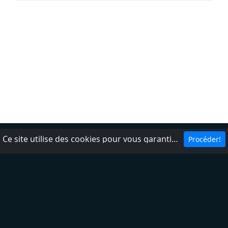
Ce site utilise des cookies pour vous garantir la meilleure expérience sur notre site.
Procéder!
Politique de Confidencialité
Nos contacts
DMCA
Ajouter une radio
Aide