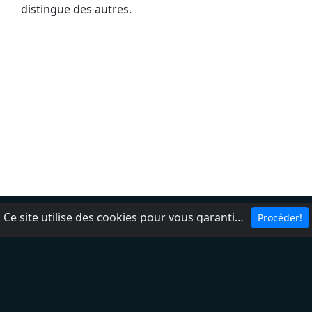
distingue des autres.
Ce site utilise des cookies pour vous garantir la meilleure expérience sur notre site.
Procéder!
Politique de Confidencialité
Nos contacts
DMCA
Ajouter une radio